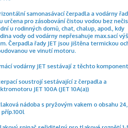
rizontální samonasávací čerpadla a vodárny řad
u určena pro zásobování čistou vodou bez nečis
dní u rodinných domů, chat, chalup, apod., kdy
adina vody od vodárny nepřesahuje max.sací výš
8m. Čerpadla řady JET jsou jištěna termickou o
budovanou ve vinutí motoru.
mácí vodárny JET sestávají z těchto komponent
čerpací soustrojí sestávající z čerpadla a
ektromotoru JET 100A (JET 10A(a))
 tlaková nádoba s pryžovým vakem o obsahu 24,
0, příp.100l
tlakový spinač seřiditelný pro tlakové rozpětí 1-