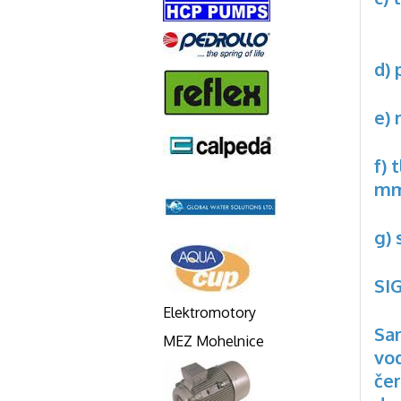
d)
e
f)
m
g) 
SI
Elektromotory
Sa
MEZ Mohelnice
vod
čer