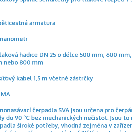
 pěticestná armatura
) manometr
 tlaková hadice DN 25 o délce 500 mm, 600 mm,
m nebo 800 mm
síťový kabel 1,5 m včetně zástrčky
GMA
monasávací čerpadla SVA jsou určena pro čerpá
y do 90 °C bez mechanických nečistot. Jsou to
padla široké potřeby, vhodná zejména v zaříze