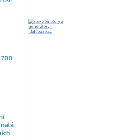
 700
ní
 malá
ních