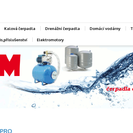
Kalová čerpadla
Drenážní čerpadla
Domácí vodárny
T
s,příslušenství
Elektromotory
PRO