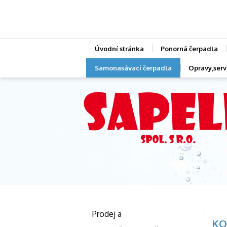
Úvodní stránka
Ponorná čerpadla
Samonasávací čerpadla
Opravy,servi
Prodej a
KO