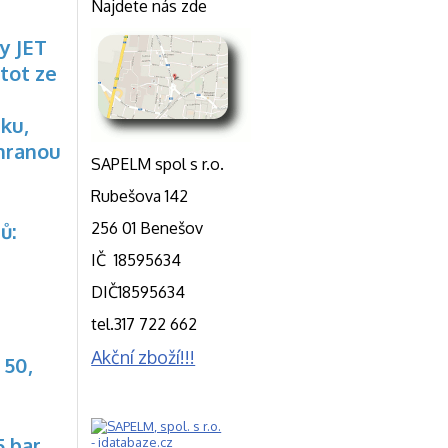
Najdete nás zde
y JET
tot ze
ku,
chranou
SAPELM spol s r.o.
Rubešova 142
ů:
256 01 Benešov
IČ 18595634
DIČ18595634
tel.317 722 662
Akční zboží!!!
 50,
5 bar