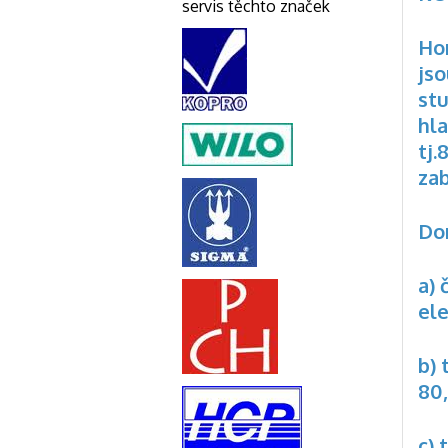
servis těchto značek
Ho
jso
stu
hl
tj.
za
Do
a) 
el
b)
8
c) 